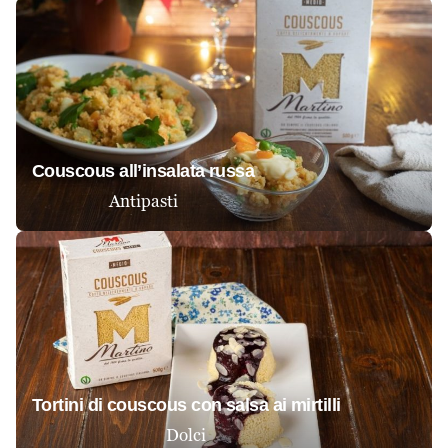
couscous all’insalata russa
Antipasti
tortini di couscous con salsa ai mirtilli
Dolci