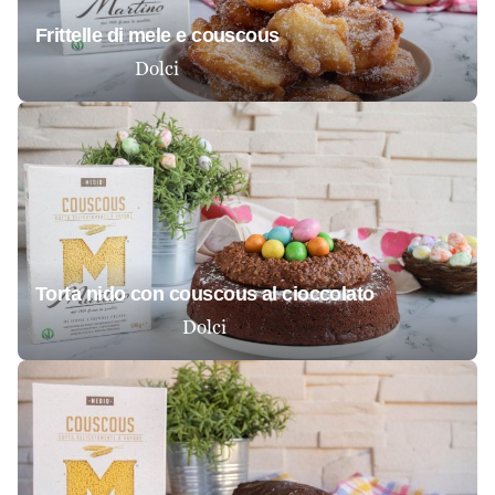
frittelle di mele e couscous
Dolci
torta nido con couscous al cioccolato
Dolci