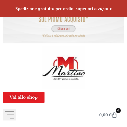
contenuto
Spedizione gratuita per ordini superiori a
24,90
€
Vai allo shop
0
0,00
€