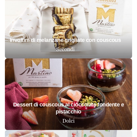
involtini di melanzane grigliate con couscous
Secondi
dessert di couscous al cioccolato fondente e
pistacchio
Dolci