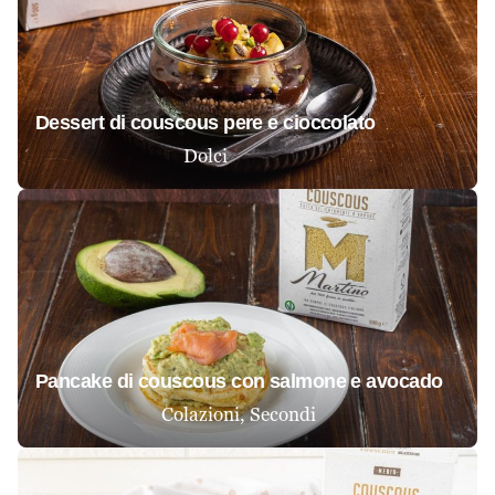
dessert di couscous pere e cioccolato
Dolci
pancake di couscous con salmone e avocado
Colazioni
Secondi