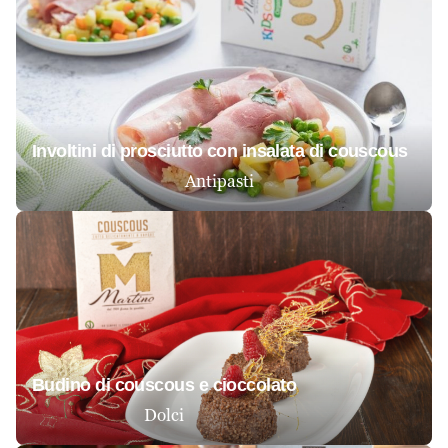
involtini di prosciutto con insalata di couscous
Antipasti
budino di couscous e cioccolato
Dolci