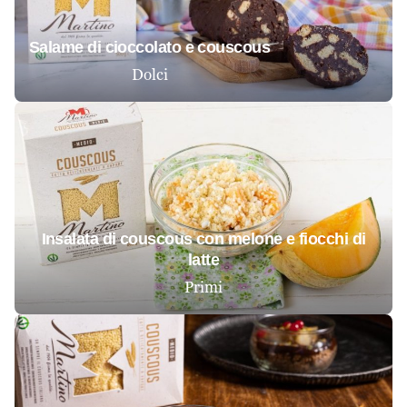
salame di cioccolato e couscous
Dolci
insalata di couscous con melone e fiocchi di
latte
Primi