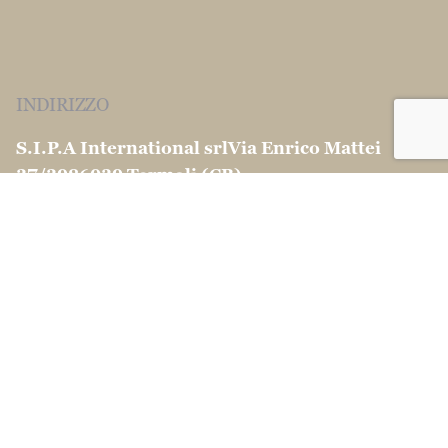
INDIRIZZO
S.I.P.A International srl
Via Enrico Mattei
37/39
86039 Termoli (CB)
CONTATTI
info@martinocouscous.com
Tel:0039 0875 -
752163
Fax:0039 0874 1860120