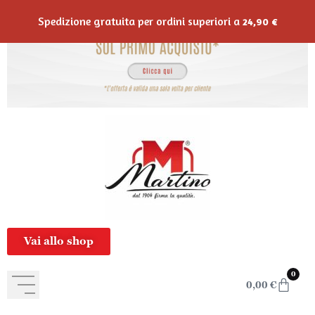
contenuto
Spedizione gratuita per ordini superiori a
24,90
€
Vai allo shop
0
0,00
€