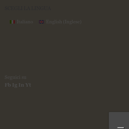
→
Scopri tutte le ricette
SCEGLI LA LINGUA
Italiano
English
(
Inglese
)
Seguici su
Fb
Ig
In
Yt