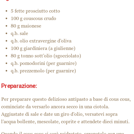
5 fette prosciutto cotto
100 g couscous crudo
80 g maionese
q.b. sale
q.b. olio extravergine d’oliva
100 g giardiniera (a giulienne)
80 g tonno sott’olio (sgocciolato)
q.b. pomodorini (per guarnire)
q.b. prezzemolo (per guarnire)
Preparazione:
Per preparare questo delizioso antipasto a base di cous cous,
cominciate da versarlo ancora secco in una ciotola.
Aggiustate di sale e date un giro d’olio, versatevi sopra
l’acqua bollente, mescolate, coprite e attendete dieci minuti.