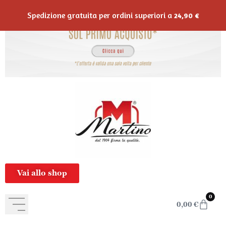
contenuto
Spedizione gratuita per ordini superiori a
24,90
€
Vai allo shop
0
0,00
€