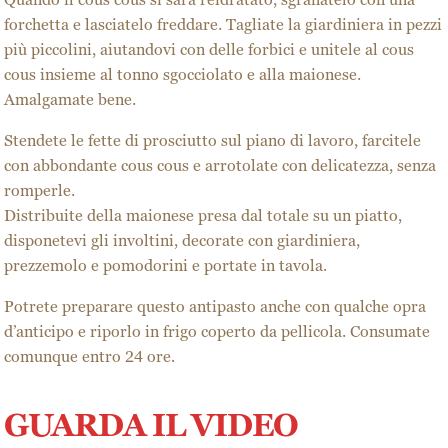
Quando il cous cous si sarà reidratato, sgranatelo con una
forchetta e lasciatelo freddare. Tagliate la giardiniera in pezzi
più piccolini, aiutandovi con delle forbici e unitele al cous
cous insieme al tonno sgocciolato e alla maionese.
Amalgamate bene.
Stendete le fette di prosciutto sul piano di lavoro, farcitele
con abbondante cous cous e arrotolate con delicatezza, senza
romperle.
Distribuite della maionese presa dal totale su un piatto,
disponetevi gli involtini, decorate con giardiniera,
prezzemolo e pomodorini e portate in tavola.
Potrete preparare questo antipasto anche con qualche opra
d’anticipo e riporlo in frigo coperto da pellicola. Consumate
comunque entro 24 ore.
GUARDA IL VIDEO