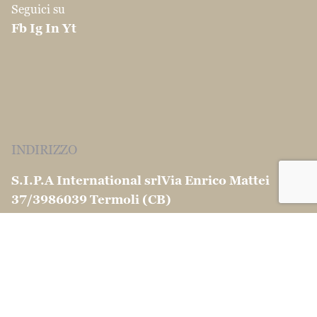
Seguici su
Fb
Ig
In
Yt
INDIRIZZO
S.I.P.A International srl
Via Enrico Mattei
37/39
86039 Termoli (CB)