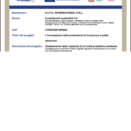
© 1904 -2026 S.I.P.A. International S.r.l. All rights reserved |
Ragione Sociale: SIPA INTERNATIONAL SRL
Sede legale: Via Ferrari, 72 - 86100 Campobasso (CB) - Italy
Partita Iva: IT01410310708
Ufficio del registro delle imprese: di CAMPOBASSO
Numero di iscrizione REA: 107101 Capitale sociale: 315.000,00
Privacy e Cookie Policy conformi al GDPR |
Spese di spedizione e 