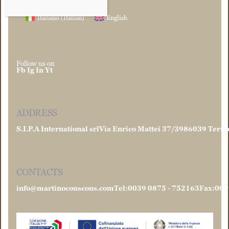
Italiano
(
Italian
)
English
Follow us on
Fb
Ig
In
Yt
ADDRESS
S.I.P.A International srl
Via Enrico Mattei 37/39
86039 Termo
CONTACTS
info@martinocouscous.com
Tel:0039 0875 - 752163
Fax:003