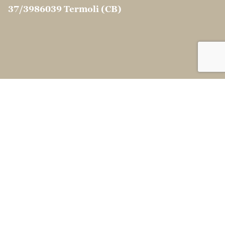
37/39
86039 Termoli (CB)
CONTATTI
info@martinocouscous.com
Tel:0039 0875 -
752163
Fax:0039 0874 1860120