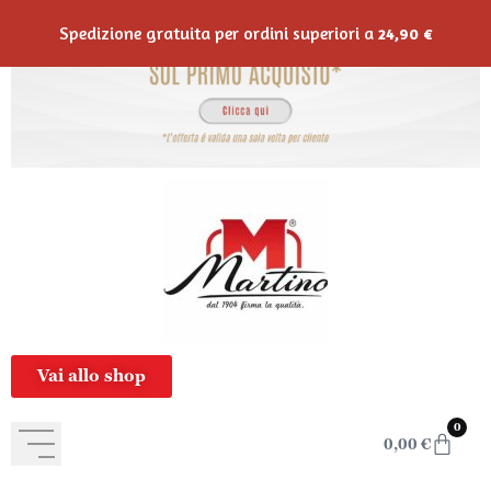
contenuto
Spedizione gratuita per ordini superiori a
24,90
€
Vai allo shop
0
0,00
€