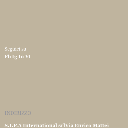
Seguici su
Fb
Ig
In
Yt
INDIRIZZO
S.I.P.A International srl
Via Enrico Mattei