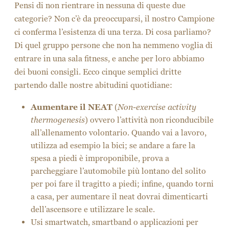
e ripeti per cinque volte. Se verrà eseguito due o
tre volte a settimana, il risultato farà la differenza.
Quando inizia a diventare semplice, è meglio
aumentare le serie a sei o sette oppure
incrementare l’intensità con del carico come uno
zaino pieno di bottiglie di acqua mentre si effettua
lo squat o mettendo i piedi su un rialzo mentre si
effettuano i push up.
Buon allenamento e buona ripresa!
[vc_row][vc_column][vc_cta h2=”Vuoi conoscere le
nostre iniziative e scoprire tutte le varianti del
Couscous Martino?” txt_align=”center”
add_button=”bottom” btn_title=”Sfoglia le pagine del
sito ufficiale” btn_color=”danger” btn_align=”center”
btn_button_block=”true”
btn_link=”url:http%3A%2F%2Fmartinotaste.com||tar
get:%20_blank|” target=”_blank”][/vc_cta]