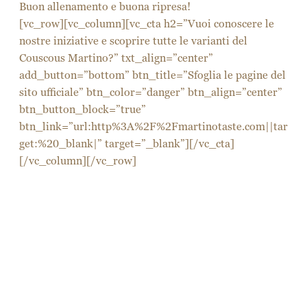
SCEGLI LA LINGUA
Italiano
English
(
Inglese
)
Seguici su
Fb
Ig
In
Yt