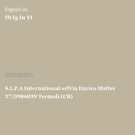
© 1904 -2026 S.I.P.A. International S.r.l. All
rights reserved |
Ragione Sociale: SIPA INTERNATIONAL SRL
Sede legale: Via Ferrari, 72 - 86100 Campobasso
(CB) - Italy
Partita Iva: IT01410310708
Ufficio del registro delle imprese: di
CAMPOBASSO
Numero di iscrizione REA: 107101 Capitale
sociale: 315.000,00 € Interamente Versato
Privacy e Cookie Policy conformi al GDPR |
Spese
di spedizione e resi
Le tue preferenze relative alla privacy