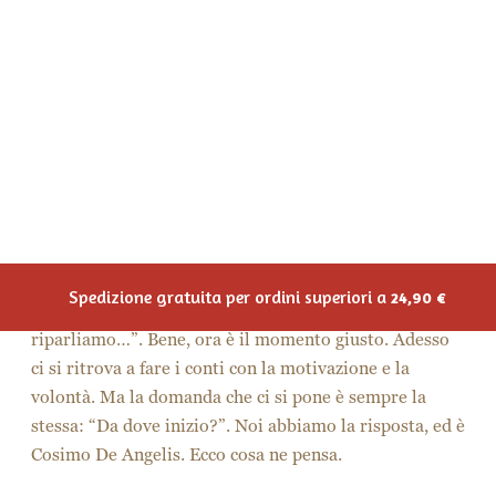
thermogenesis
) ovvero l’attività non riconducibile
all’allenamento volontario. Quando vai a lavoro,
utilizza ad esempio la bici; se andare a fare la
spesa a piedi è improponibile, prova a
parcheggiare l’automobile più lontano del solito
per poi fare il tragitto a piedi; infine, quando torni
a casa, per aumentare il neat dovrai dimenticarti
dell’ascensore e utilizzare le scale.
Usi smartwatch, smartband o applicazioni per
monitorare i passi della giornata? Ecco
,
inizia a
porsi
piccoli obiettivi partendo da quello
che fai adesso
! Monitora i tuoi passi nell’arco
della giornata e stila una media settimanale.
Considera che sotto i 10000 passi al giorno si è
sedentari, quindi già superare questa soglia è un
buon traguardo!
Seguire
un’alimentazione corretta e sana
: se
non sai che cibi scegliere, io ti consiglio il