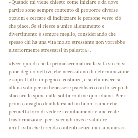
Couscous.
Oltread essere un piatto semplice e
veloce da gustare in ogni momento della giornata,
è altamente digeribile. E sai perché? Semplice, è
una pietanza dal bassissimo contenuto di grassi e
quindi dal forte potere saziante.
Bere tanta acqua:
è stato dimostrato come la
termogenesi indotta dall’acqua possa essere
attribuibile all’effetto che la stessa ha sul sistema
nervoso simpatico
È importante
mangiare più frutta e verdura
perché, oltre ad essere ricche in micronutrienti,
hanno un alto quantitativo di fibre che danno
pienezza gastrica e costringono il metabolismo a
mettersi in moto per favorire la digestione.
L’ultima dritta è un semplice
allenamento da
fare in casa
senza l’ausilio di nessun attrezzo:
effettuare trenta squat sul posto, dieci piegamenti
a terra e quindici abs crunch, recupera un minuto