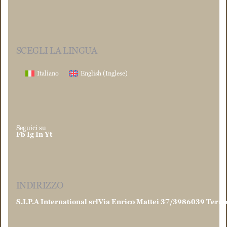
SCEGLI LA LINGUA
Italiano
English
(
Inglese
)
Seguici su
Fb
Ig
In
Yt
INDIRIZZO
S.I.P.A International srl
Via Enrico Mattei 37/39
86039 Termo