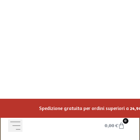
Salta al contenuto
Spedizione gratuita per ordini superiori a
24,
Vai allo shop
0
0,00
€