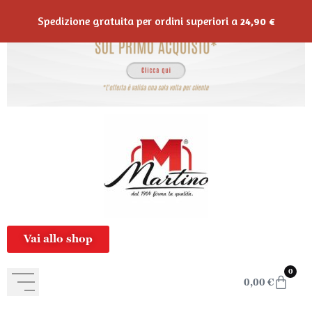
contenuto
Spedizione gratuita per ordini superiori a
24,90
€
Vai allo shop
0
0,00
€