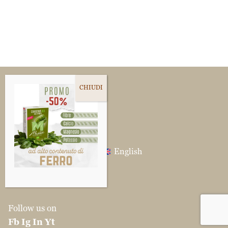
SCEGLI LA LINGUA
Italiano
(
Italian
)
English
Follow us on
Fb
Ig
In
Yt