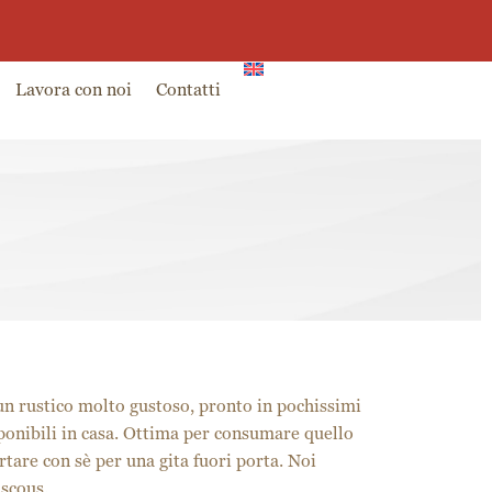
0
g
Partner
Ambassador
0,00
€
Lavora con noi
Contatti
 un rustico molto gustoso, pronto in pochissimi
sponibili in casa. Ottima per consumare quello
rtare con sè per una gita fuori porta. Noi
uscous.