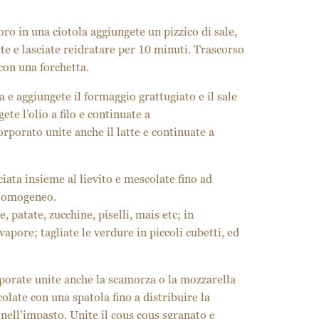
ro in una ciotola aggiungete un pizzico di sale,
ite e lasciate reidratare per 10 minuti. Trascorso
con una forchetta.
 e aggiungete il formaggio grattugiato e il sale
ete l’olio a filo e continuate a
rporato unite anche il latte e continuate a
ciata insieme al lievito e mescolate fino ad
e omogeneo.
 patate, zucchine, piselli, mais etc; in
vapore; tagliate le verdure in piccoli cubetti, ed
orate unite anche la scamorza o la mozzarella
colate con una spatola fino a distribuire la
ell’impasto. Unite il cous cous sgranato e