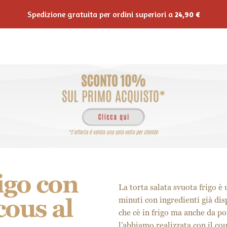
Spedizione gratuita per ordini superiori a
24,90
€
Shop Online
Horeca
Private Label
Ricette
Blo
igo con
La torta salata svuota frigo è
cous al
minuti con ingredienti già di
che cè in frigo ma anche da po
l’abbiamo realizzata con il co