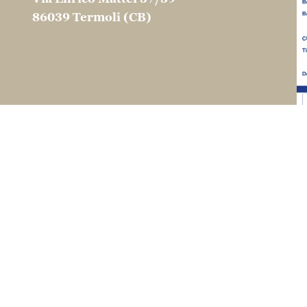
86039 Termoli (CB)
CONTATTI
info@martinocouscous.com
Tel:0039 0875 - 752163
Fax:0039 0874 1860120