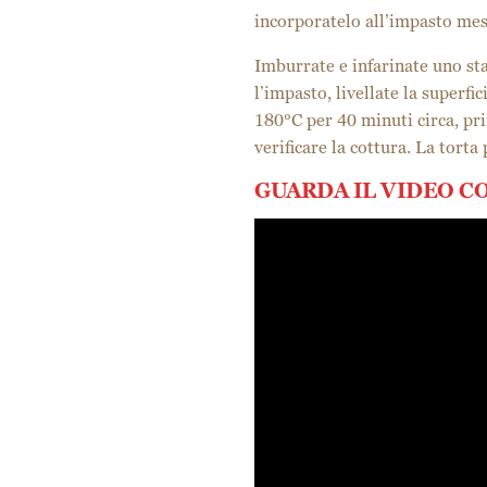
incorporatelo all’impasto me
Imburrate e infarinate uno st
l’impasto, livellate la superfi
180°C per 40 minuti circa, pri
verificare la cottura. La torta
GUARDA IL VIDEO C