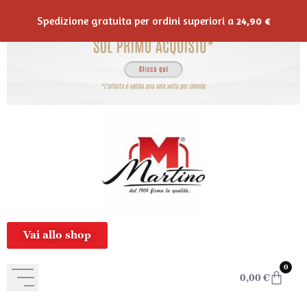
contenuto
Spedizione gratuita per ordini superiori a
24,90
€
Vai allo shop
0
0,00
€