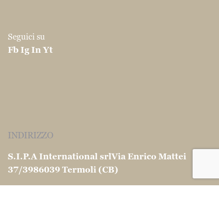
Seguici su
Fb
Ig
In
Yt
INDIRIZZO
S.I.P.A International srl
Via Enrico Mattei
37/39
86039 Termoli (CB)