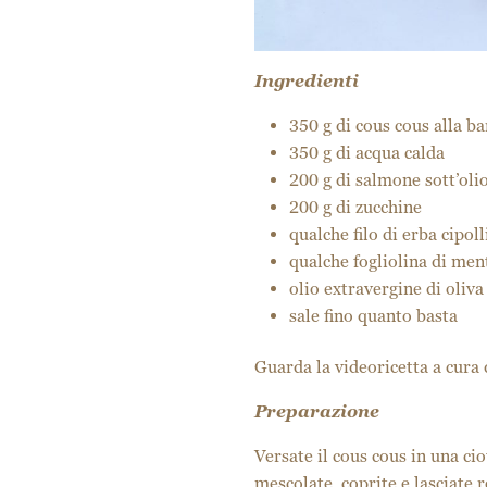
Ingredienti
350 g di cous cous alla b
350 g di acqua calda
200 g di salmone sott’oli
200 g di zucchine
qualche filo di erba cipoll
qualche fogliolina di men
olio extravergine di oliv
sale fino quanto basta
Guarda la
videoricetta
a cura 
Preparazione
Versate il cous cous in una ciot
mescolate, coprite e lasciate 