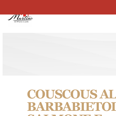
contenuto
Martino
Il nostro Couscous
COUSCOUS A
BARBABIETO