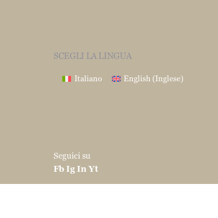
SCEGLI LA LINGUA
Italiano
English
(
Inglese
)
Seguici su
Fb
Ig
In
Yt