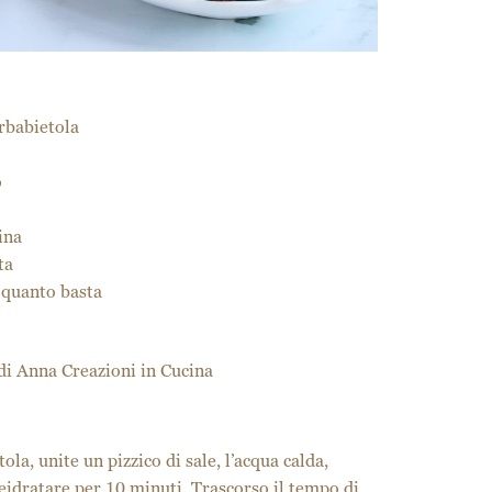
arbabietola
o
ina
ta
a quanto basta
di
Anna Creazioni in Cucina
ola, unite un pizzico di sale, l’acqua calda,
reidratare per 10 minuti. Trascorso il tempo di