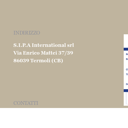
INDIRIZZO
S.I.P.A International srl
Via Enrico Mattei 37/39
86039 Termoli (CB)
CONTATTI
info@martinocouscous.com
Tel:0039 0875 - 752163