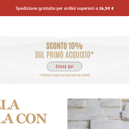
Spedizione gratuita per ordini superiori a
24,90
€
Shop Online
Horeca
Private Label
Ricette
Blo
LLA
LA CON