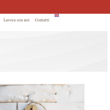
0
g
Partner
Ambassador
0,00
€
Lavora con noi
Contatti