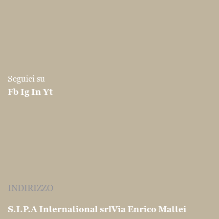
Seguici su
Fb
Ig
In
Yt
INDIRIZZO
S.I.P.A International srl
Via Enrico Mattei