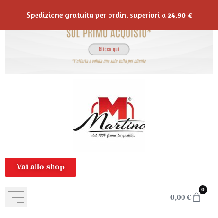
contenuto
Spedizione gratuita per ordini superiori a
24,90
€
Vai allo shop
0
0,00
€