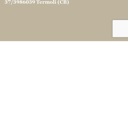
37/39
86039 Termoli (CB)
CONTATTI
info@martinocouscous.com
Tel:0039 0875 -
752163
Fax:0039 0874 1860120