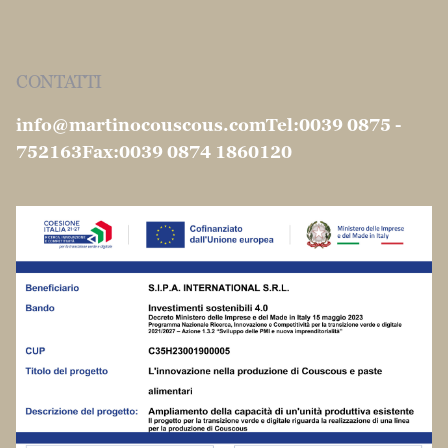
CONTATTI
info@martinocouscous.com
Tel:0039 0875 -
752163
Fax:0039 0874 1860120