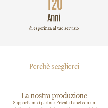
anni
di esperinza al tuo servizio
Perchè sceglierci
La nostra produzione
Supportiamo i partner Private Label con un
modello industriale solido, certificato e scalabile,
in grado di rispondere alle esigenze del mercato