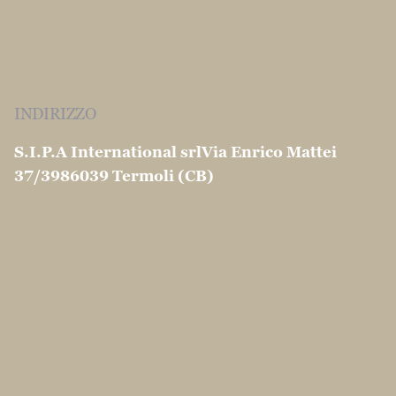
INDIRIZZO
S.I.P.A International srl
Via Enrico Mattei
37/39
86039 Termoli (CB)