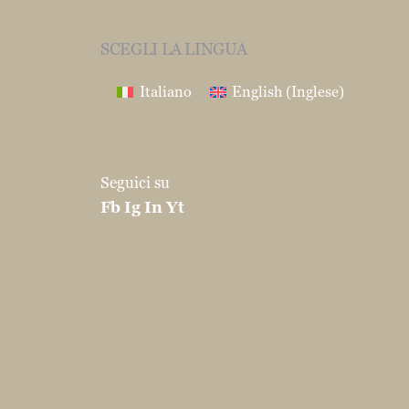
SCEGLI LA LINGUA
Italiano
English
(
Inglese
)
Seguici su
Fb
Ig
In
Yt