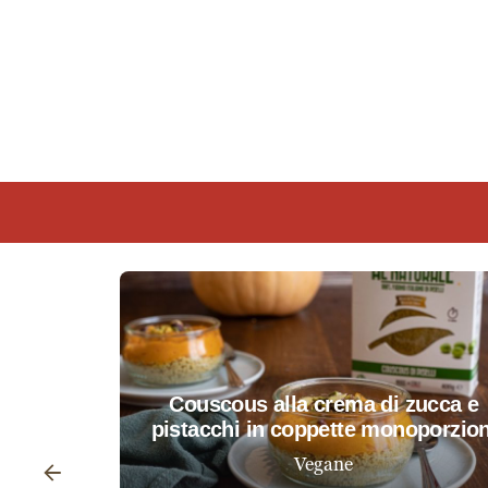
Vegane
Home
Ricette
Category: Vegane
couscous alla crema di zucca e
pistacchi in coppette monoporzion
Vegane