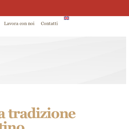
0
g
Partner
Ambassador
0,00
€
Lavora con noi
Contatti
la tradizione
tino