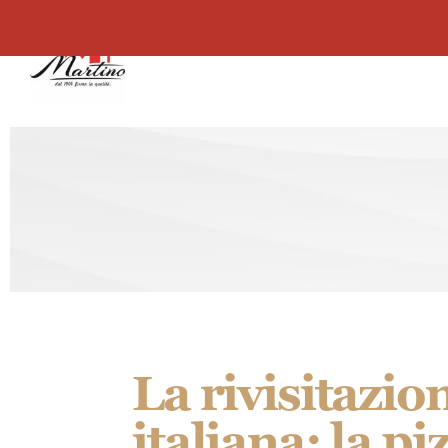
contenuto
Martino
Il nostro Couscous
La rivisitazio
italiana: la p