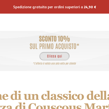
Spedizione gratuita per ordini superiori a
24,90
€
Shop Online
Horeca
Private Label
Ricette
Blo
ne di un classico del
izza di Couscous Mar