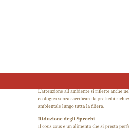
Nel settore HoReCa, la domanda di esperienze
scegliere prodotti e servizi che coniughino q
al centro della propria offerta per supportar
La Sostenibilità Incontra l’Eccellenza
Materie Prime Selezionate
La base di ogni prodotto Martino for Business
cereali provenienti da fornitori che rispet
un’attenzione concreta verso la tutela dell’e
Packaging Ecologico
L’attenzione all’ambiente si riflette anche ne
ecologica senza sacrificare la praticità rich
ambientale lungo tutta la filiera.
Riduzione degli Sprechi
Il cous cous è un alimento che si presta perf