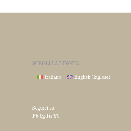
SCEGLI LA LINGUA
Italiano
English
(
Inglese
)
Seguici su
Fb
Ig
In
Yt