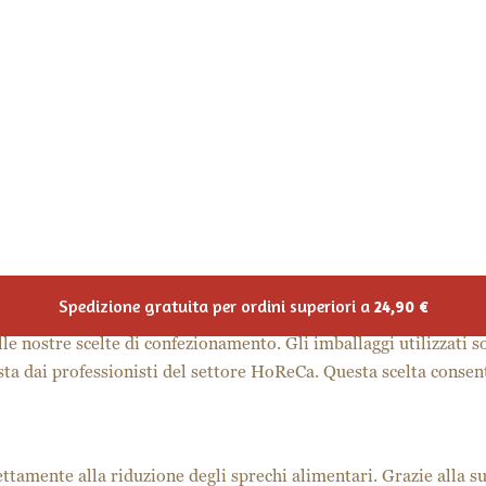
 gastronomiche che rispettino il pianeta è in costante crescita.
ualità e sostenibilità. È in questo contesto che Martino for Busi
e i professionisti della ristorazione nel soddisfare questa esige
 è costituita da materie prime di alta qualità. Il nostro cous c
tano rigorosi standard ambientali. Questo impegno garantisce no
cosistema.
lle nostre scelte di confezionamento. Gli imballaggi utilizzati s
iesta dai professionisti del settore HoReCa. Questa scelta consen
ettamente alla riduzione degli sprechi alimentari. Grazie alla s