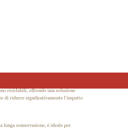
 I clienti sono sempre più attenti a
ness si distingue, mettendo la sostenibilità
nza.
ous, per esempio, è realizzato utilizzando
n solo un prodotto eccellente, ma anche
ono riciclabili, offrendo una soluzione
te di ridurre significativamente l’impatto
ua lunga conservazione, è ideale per