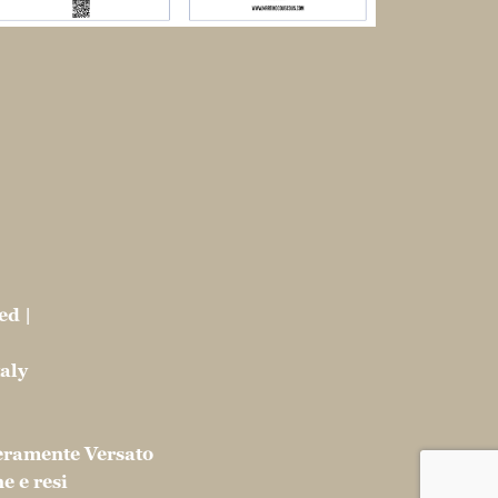
ed |
taly
eramente Versato
e e resi