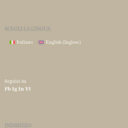
Seguici su
Fb
Ig
In
Yt
INDIRIZZO
S.I.P.A International srl
Via Enrico Mattei
37/39
86039 Termoli (CB)
CONTATTI
info@martinocouscous.com
Tel:0039 0875 -
752163
Fax:0039 0874 1860120