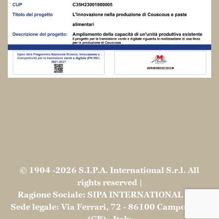
© 1904 -2026 S.I.P.A. International S.r.l. All
rights reserved |
Ragione Sociale: SIPA INTERNATIONAL SRL
Sede legale: Via Ferrari, 72 - 86100 Campobasso
(CB) - Italy
Partita Iva: IT01410310708
Ufficio del registro delle imprese: di
CAMPOBASSO
Numero di iscrizione REA: 107101 Capitale
sociale: 315.000,00 € Interamente Versato
Privacy e Cookie Policy conformi al GDPR |
Spese
di spedizione e resi
Le tue preferenze relative alla privacy
Informativa sulla raccolta