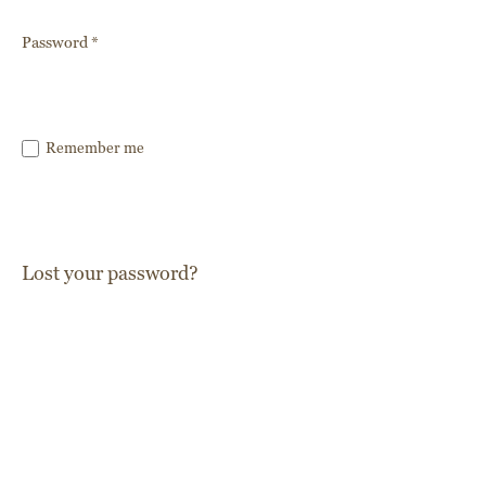
Email address
*
A password will be sent to your email address.
I tuoi dati personali verranno utilizzati per
supportare la tua esperienza su questo sito web, per
gestire l’accesso al tuo account e per altri scopi
descritti nella nostra
privacy policy
.
Sign Up