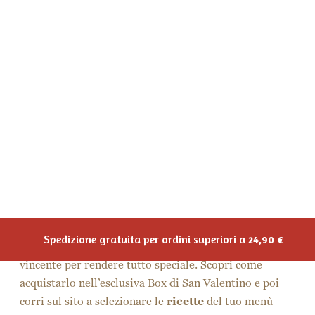
barbabietola e menta
Che aspetti? Sei ancora in tempo per prenotare una
Box di San Valentino
firmata Martino, con il
Couscous Biologico alla Barbabietola che renderà
uniche le pietanze della tua serata. Acquistala per
stupire una persona speciale con una cena gourmet, o
fanne un regalo personalizzato da spedire alla tua
dolce metà.
VUOI MAGGIORI
INFORMAZIONI SULLA
MARTINO LOVE BOX?