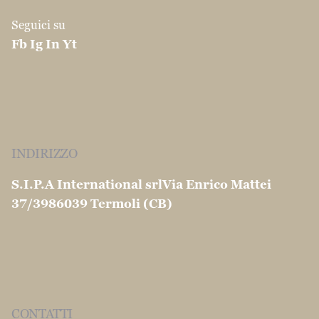
© 1904 -2026 S.I.P.A. International S.r.l. All
rights reserved |
Ragione Sociale: SIPA INTERNATIONAL SRL
Sede legale: Via Ferrari, 72 - 86100 Campobasso
(CB) - Italy
Partita Iva: IT01410310708
Ufficio del registro delle imprese: di
CAMPOBASSO
Numero di iscrizione REA: 107101 Capitale
sociale: 315.000,00 € Interamente Versato
Privacy e Cookie Policy conformi al GDPR |
Spese
di spedizione e resi