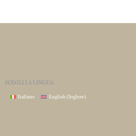
752163
Fax:0039 0874 1860120