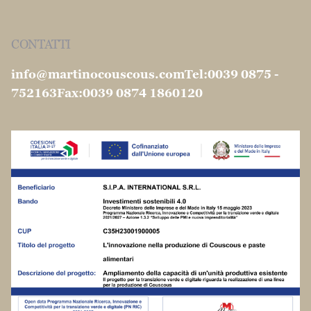
© 1904 -2026 S.I.P.A. International S.r.l. All