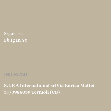
INDIRIZZO
S.I.P.A International srl
Via Enrico Mattei
37/39
86039 Termoli (CB)
CONTATTI
info@martinocouscous.com
Tel:0039 0875 -
752163
Fax:0039 0874 1860120