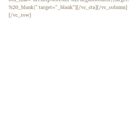
%20_blank|” target=”_blank”][/vc_cta][/vc_column]
[/vc_row]