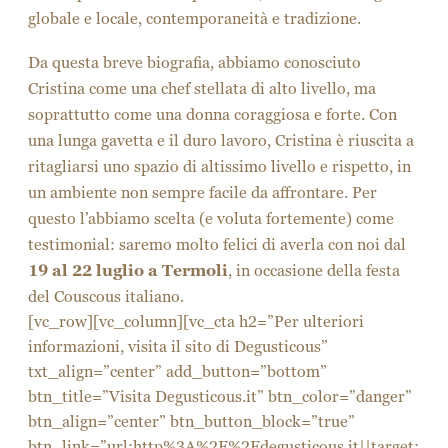
globale e locale, contemporaneità e tradizione.
Da questa breve biografia, abbiamo conosciuto
Cristina come una chef stellata di alto livello, ma
soprattutto come una donna coraggiosa e forte. Con
una lunga gavetta e il duro lavoro, Cristina è riuscita a
ritagliarsi uno spazio di altissimo livello e rispetto, in
un ambiente non sempre facile da affrontare. Per
questo l’abbiamo scelta (e voluta fortemente) come
testimonial: saremo molto felici di averla con noi dal
19 al 22 luglio a Termoli
, in occasione della festa
del Couscous italiano.
[vc_row][vc_column][vc_cta h2=”Per ulteriori
informazioni, visita il sito di Degusticous”
txt_align=”center” add_button=”bottom”
btn_title=”Visita Degusticous.it” btn_color=”danger”
btn_align=”center” btn_button_block=”true”
btn_link=”url:http%3A%2F%2Fdegusticous.it||target: