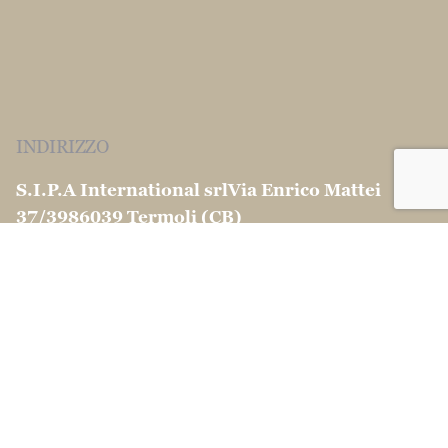
INDIRIZZO
S.I.P.A International srl
Via Enrico Mattei
37/39
86039 Termoli (CB)
CONTATTI
info@martinocouscous.com
Tel:0039 0875 -