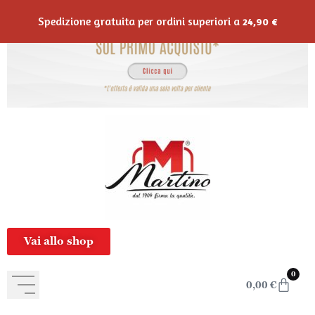
contenuto
Spedizione gratuita per ordini superiori a
24,90
€
Vai allo shop
0
0,00
€