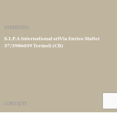
INDIRIZZO
S.I.P.A International srl
Via Enrico Mattei
37/39
86039 Termoli (CB)
CONTATTI
info@martinocouscous.com
Tel:0039 0875 -