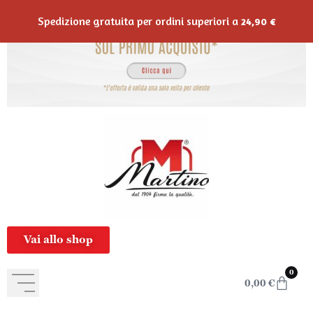
contenuto
Spedizione gratuita per ordini superiori a
24,90
€
Vai allo shop
0
0,00
€