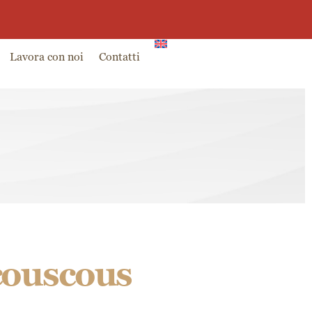
0
g
Partner
Ambassador
0,00
€
Lavora con noi
Contatti
 couscous