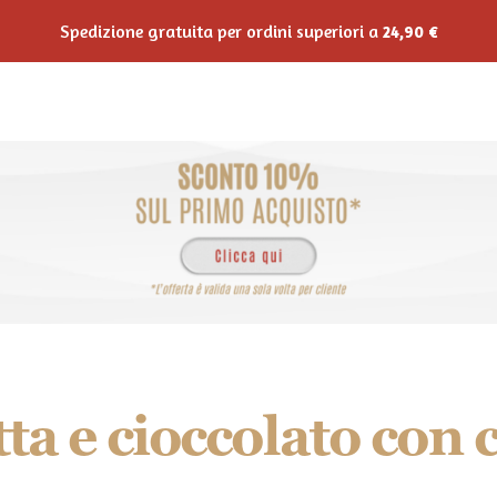
Spedizione gratuita per ordini superiori a
24,90
€
Shop Online
Horeca
Private Label
Ricette
Blo
tta e cioccolato con