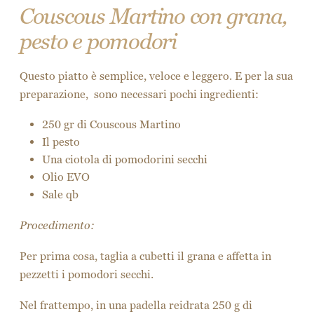
Il Couscous con il pesto è pronto!
E per una versione ancora più ricca e gustosa, aggiungi
olive e capperi.
[vc_row][vc_column][vc_cta h2=”La prima mossa da
fare per mangiare meglio? Visitare il nostro sito!”
txt_align=”center” add_button=”bottom”
btn_title=”Visita il nostro sito” btn_color=”danger”
btn_align=”center” btn_button_block=”true”
btn_link=”url:http://www.martinotaste.com/”
target=”_blank”][/vc_cta][/vc_column][/vc_row]