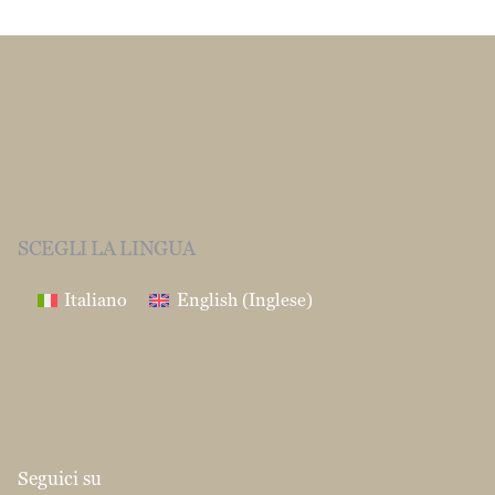
S.I.P.A International srl
Via Enrico Mattei
37/39
86039 Termoli (CB)
CONTATTI
info@martinocouscous.com
Tel:0039 0875 -
752163
Fax:0039 0874 1860120