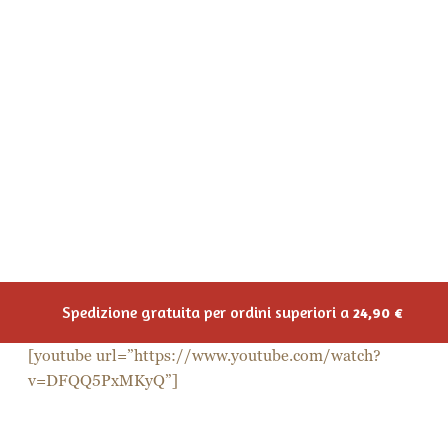
Il pesto
Una ciotola di pomodorini secchi
Olio EVO
Sale qb
Procedimento:
Per prima cosa, taglia a cubetti il grana e affetta in
pezzetti i pomodori secchi.
Nel frattempo, in una padella reidrata 250 g di
Couscous in acqua bollente già salata. Una volta
pronto, fai riposare cinque minuti e sgrana bene i
chicchi.
Nello stesso recipiente, aggiungi il pesto a tuo
piacimento, due cucchiaini di olio EVO, i pomodorini
secchi e il grana precedentemente tagliato.