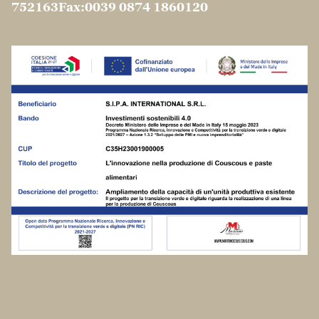
Ragione Sociale: SIPA INTERNATIONAL SRL
Sede legale: Via Ferrari, 72 - 86100 Campobasso
(CB) - Italy
Partita Iva: IT01410310708
Ufficio del registro delle imprese: di
CAMPOBASSO
Numero di iscrizione REA: 107101 Capitale
sociale: 315.000,00 € Interamente Versato
Privacy e Cookie Policy conformi al GDPR |
Spese
di spedizione e resi
Le tue preferenze relative alla privacy
Informativa sulla raccolta