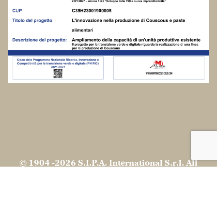
© 1904 -2026 S.I.P.A. International S.r.l. All
rights reserved |
Ragione Sociale: SIPA INTERNATIONAL SRL
Sede legale: Via Ferrari, 72 - 86100 Campobasso
(CB) - Italy
Partita Iva: IT01410310708
Ufficio del registro delle imprese: di
CAMPOBASSO
Numero di iscrizione REA: 107101 Capitale
sociale: 315.000,00 € Interamente Versato
Privacy e Cookie Policy conformi al GDPR |
Spese
di spedizione e resi
Le tue preferenze relative alla privacy
Informativa sulla raccolta