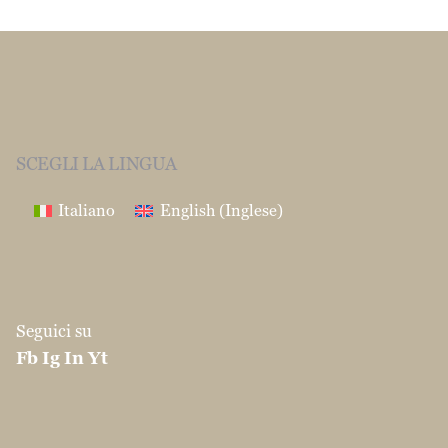
Fb
Ig
In
Yt
INDIRIZZO
S.I.P.A International srl
Via Enrico Mattei
37/39
86039 Termoli (CB)
CONTATTI
info@martinocouscous.com
Tel:0039 0875 -
752163
Fax:0039 0874 1860120