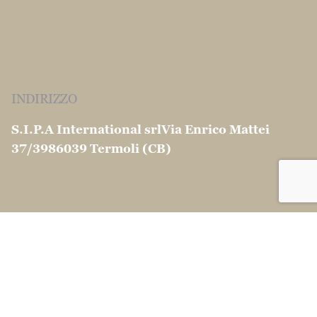
INDIRIZZO
S.I.P.A International srl
Via Enrico Mattei
37/39
86039 Termoli (CB)
CONTATTI
info@martinocouscous.com
Tel:0039 0875 -