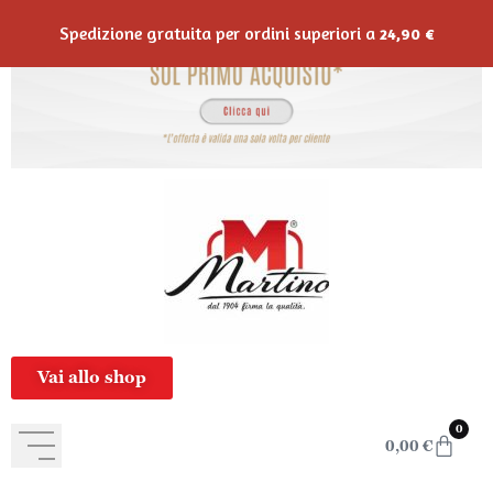
contenuto
Spedizione gratuita per ordini superiori a
24,90
€
Vai allo shop
0
0,00
€