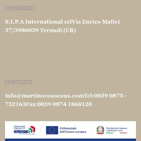
© 1904 -2026 S.I.P.A. International S.r.l. All
rights reserved |
Ragione Sociale: SIPA INTERNATIONAL SRL
Sede legale: Via Ferrari, 72 - 86100 Campobasso
(CB) - Italy
Partita Iva: IT01410310708
Ufficio del registro delle imprese: di
CAMPOBASSO
Numero di iscrizione REA: 107101 Capitale
sociale: 315.000,00 € Interamente Versato
Privacy e Cookie Policy conformi al GDPR |
Spese
di spedizione e resi