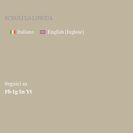
752163
Fax:0039 0874 1860120