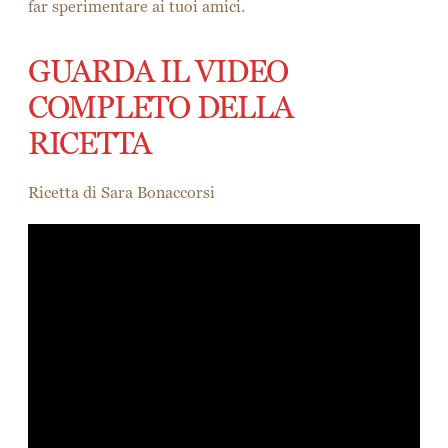
Olive
Capperi
Pangrattato
Sale
Olio EVO
Procedimento:
Porta a bollore l’acqua con un cucchiaio di sale e olio
insieme a 200 gr del Couscous Martino di piselli;
lascialo riposare per qualche minuto e sgranalo con
una forchetta aggiungendo un filo di olio. Nel
frattempo, in una padella fai sciogliere le acciughe,
unisci capperi, olive e aggiungi il Couscous pronto.
È il momento della preparazione del cartoccio: metti il
composto nella carta stagnola e spolvera il pangrattato
come tocco finale. Informa a 180 gradi per circa dieci
minuti.