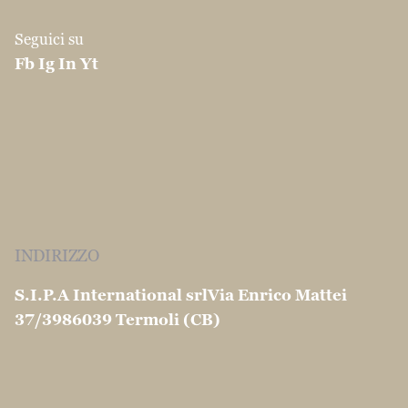
Seguici su
Fb
Ig
In
Yt
INDIRIZZO
S.I.P.A International srl
Via Enrico Mattei
37/39
86039 Termoli (CB)