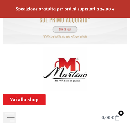
contenuto
Spedizione gratuita per ordini superiori a
24,90
€
Vai allo shop
0
0,00
€