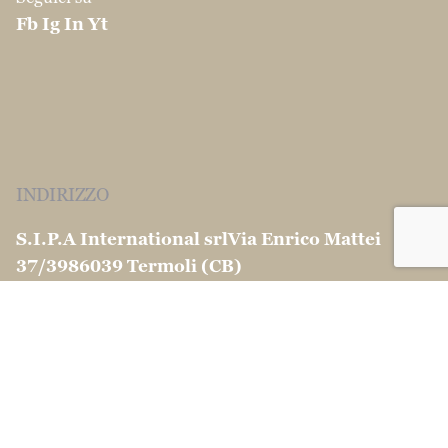
Fb
Ig
In
Yt
INDIRIZZO
S.I.P.A International srl
Via Enrico Mattei
37/39
86039 Termoli (CB)
CONTATTI