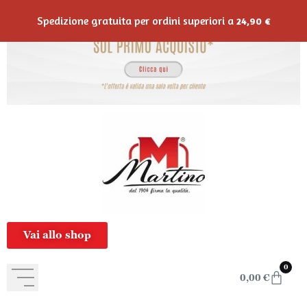
contenuto
Spedizione gratuita per ordini superiori a
24,90
€
Vai allo shop
0
0,00
€