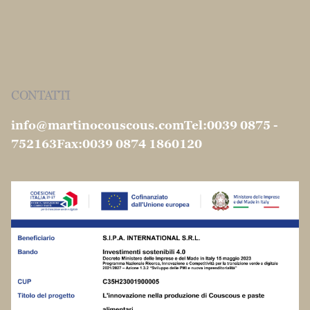
CONTATTI
info@martinocouscous.com
Tel:0039 0875 -
752163
Fax:0039 0874 1860120