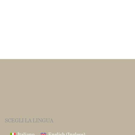
SCEGLI LA LINGUA
Italiano
English
(
Inglese
)