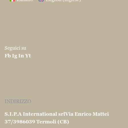
Seguici su
Fb
Ig
In
Yt
INDIRIZZO
S.I.P.A International srl
Via Enrico Mattei
37/39
86039 Termoli (CB)