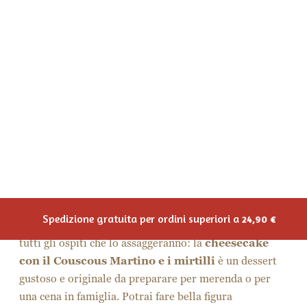
mirtilli
Diciamo la verità: quante volte ti sei messo alla ricerca
di dolci senza lattosio in molti supermercati e
pasticcerie della zona ma senza successo? Eppure di
intolleranze alimentari se ne parla molto, soprattutto
quelle legate al disturbo che non permette all’intestino
di digerire lo zucchero del latte o dei latticini. Ma
doversi privare di questo elemento non vuol dire
rinunciare al gusto e non poter consumare piatti
sfiziosi e prelibati.
In questo articolo troverai una ricetta per fare in casa
un dolce senza latte, che riuscirà a deliziare i palati di
tutti gli ospiti che lo assaggeranno: la
cheesecake
con il Couscous Martino e i mirtilli
è un dessert
gustoso e originale da preparare per merenda o per
una cena in famiglia. Potrai fare bella figura