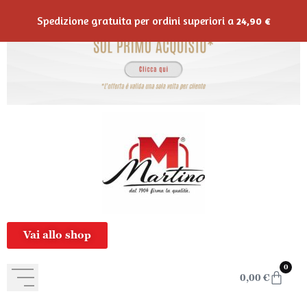
contenuto
Spedizione gratuita per ordini superiori a
24,90
€
Vai allo shop
0
0,00
€