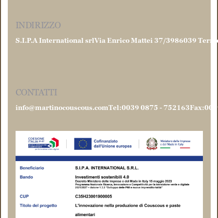
INDIRIZZO
S.I.P.A International srl
Via Enrico Mattei 37/39
86039 Termo
CONTATTI
info@martinocouscous.com
Tel:0039 0875 - 752163
Fax:003