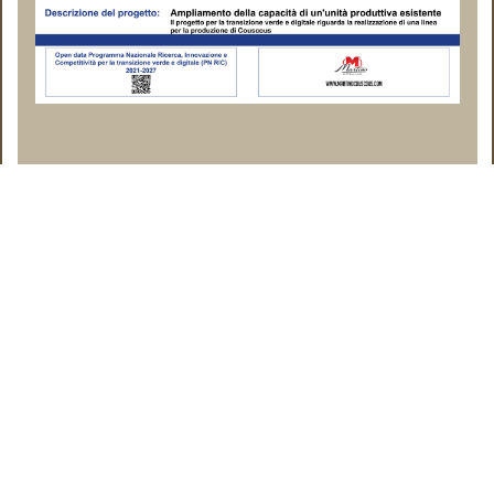
© 1904 -2026 S.I.P.A. International S.r.l. All rights reserved |
Ragione Sociale: SIPA INTERNATIONAL SRL
Sede legale: Via Ferrari, 72 - 86100 Campobasso (CB) - Italy
Partita Iva: IT01410310708
Ufficio del registro delle imprese: di CAMPOBASSO
Numero di iscrizione REA: 107101 Capitale sociale: 315.000,00
Privacy e Cookie Policy conformi al GDPR |
Spese di spedizione e 
Le tue preferenze relative alla privacy
Informativa sulla raccolta