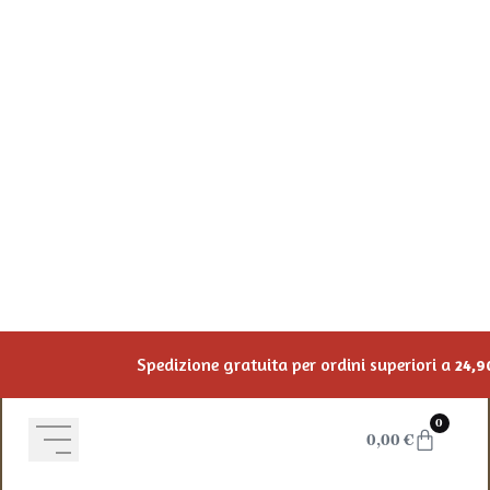
Salta al contenuto
Spedizione gratuita per ordini superiori a
24,
Vai allo shop
0
0,00
€