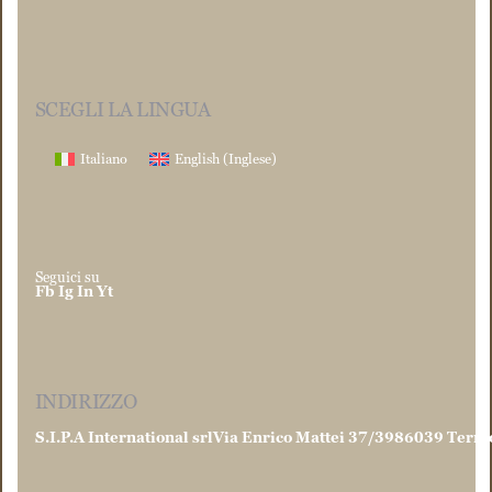
SCEGLI LA LINGUA
Italiano
English
(
Inglese
)
Seguici su
Fb
Ig
In
Yt
INDIRIZZO
S.I.P.A International srl
Via Enrico Mattei 37/39
86039 Termo