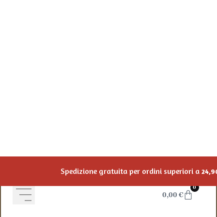
Salta al contenuto
Spedizione gratuita per ordini superiori a
24,90
€
Vai allo shop
0
0,00
€