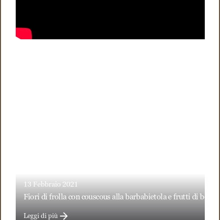
13 Febbraio 2021
fiori di frolla con couscous alla barbabietola e frutti di bosco
Leggi di più