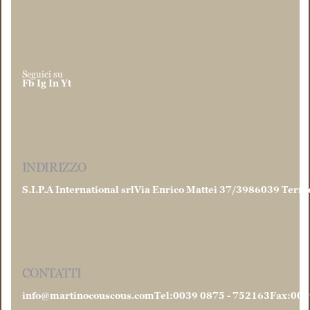
Seguici su
Fb
Ig
In
Yt
INDIRIZZO
S.I.P.A International srl
Via Enrico Mattei 37/39
86039 Termo
CONTATTI
info@martinocouscous.com
Tel:0039 0875 - 752163
Fax:003