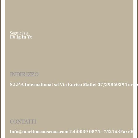
Seguici su
Fb
Ig
In
Yt
INDIRIZZO
S.I.P.A International srl
Via Enrico Mattei 37/39
86039 Termo
CONTATTI
info@martinocouscous.com
Tel:0039 0875 - 752163
Fax:003