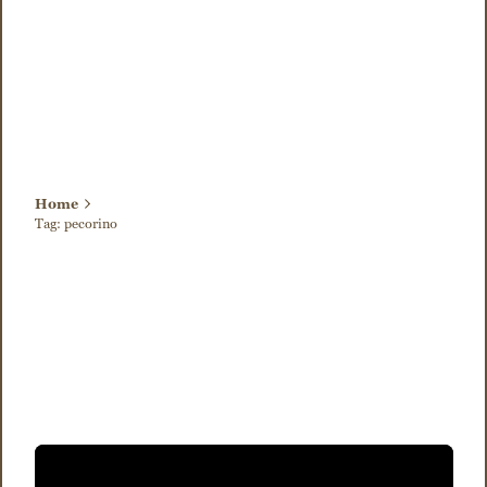
Home
Tag: pecorino
Visualizzazione di 1-2 di 2 risultati