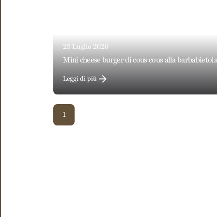
25 Luglio 2020
mini cheese burger di cous cous alla barbabietol
Leggi di più
1