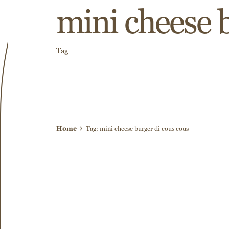
mini cheese 
Tag
Home
Tag: mini cheese burger di cous cous