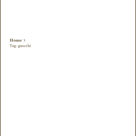
Home
Tag: gnocchi
Visualizzazione di 1-2 di 2 risultati