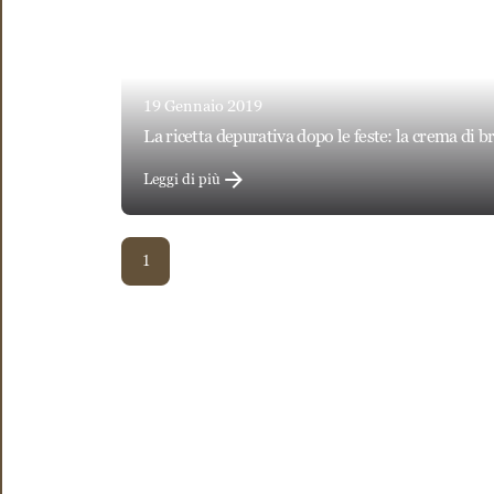
19 Gennaio 2019
la ricetta depurativa dopo le feste: la crema di 
Leggi di più
1