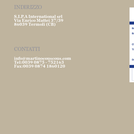
INDIRIZZO
S.I.P.A International srl
Via Enrico Mattei 37/39
86039 Termoli (CB)
CONTATTI
info@martinocouscous.com
Tel:0039 0875 - 752163
Fax:0039 0874 1860120