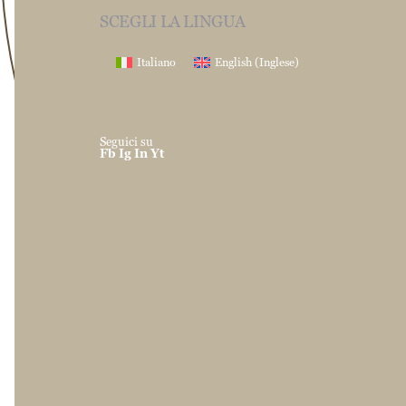
SCEGLI LA LINGUA
Italiano
English
(
Inglese
)
Seguici su
Fb
Ig
In
Yt