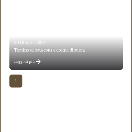
20 Ottobre 2020
tortino di couscous e crema di zucca
Leggi di più
1