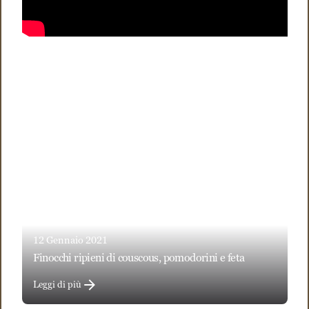
12 Gennaio 2021
finocchi ripieni di couscous, pomodorini e feta
Leggi di più