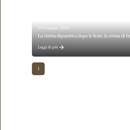
19 Gennaio 2019
la ricetta depurativa dopo le feste: la crema di 
Leggi di più
1