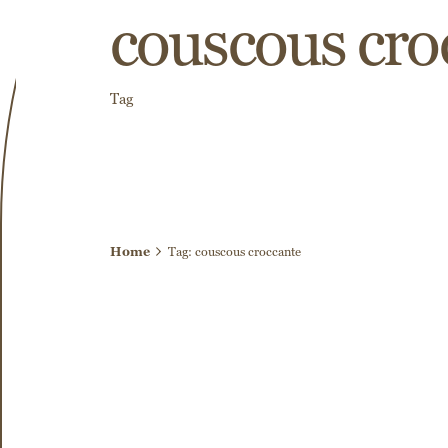
couscous cro
Tag
Home
Tag: couscous croccante