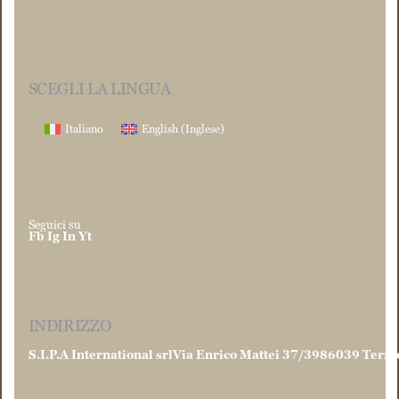
SCEGLI LA LINGUA
Italiano
English
(
Inglese
)
Seguici su
Fb
Ig
In
Yt
INDIRIZZO
S.I.P.A International srl
Via Enrico Mattei 37/39
86039 Termo