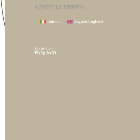
SCEGLI LA LINGUA
Italiano
English
(
Inglese
)
Seguici su
Fb
Ig
In
Yt