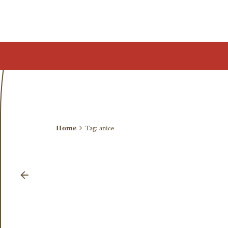
anice
Tag
Home
Tag: anice