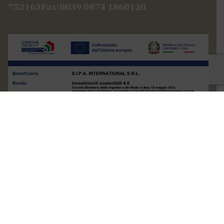
© 1904 -2026 S.I.P.A. International S.r.l. All