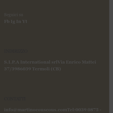
INDIRIZZO
S.I.P.A International srl
Via Enrico Mattei
37/39
86039 Termoli (CB)
CONTATTI
info@martinocouscous.com
Tel:0039 0875 -
752163
Fax:0039 0874 1860120