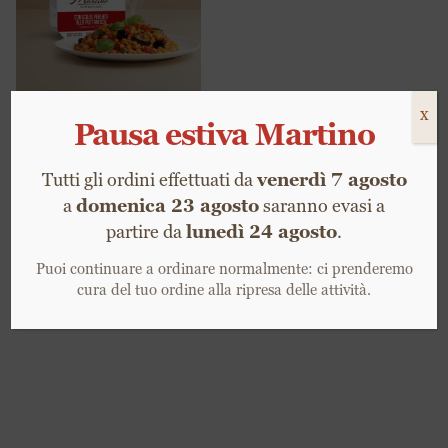
Couscous
perlato alla
puttanesca
3,99
€