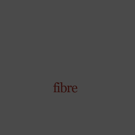
fibre
X
Pausa estiva Martino
Tutti gli ordini effettuati da
venerdì 7 agosto
a
domenica 23 agosto
saranno evasi a
partire da
lunedì 24 agosto
.