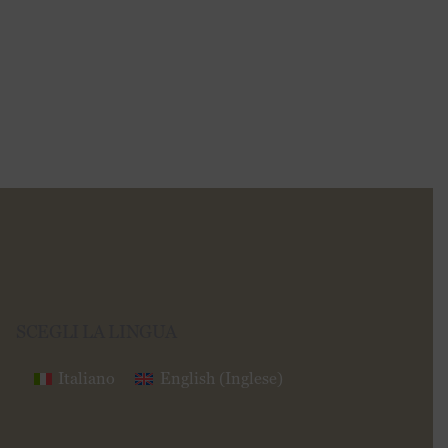
SCEGLI LA LINGUA
Italiano
English
(
Inglese
)
Seguici su
Fb
Ig
In
Yt