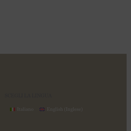
SCEGLI LA LINGUA
Italiano
English
(
Inglese
)
Seguici su
Fb
Ig
In
Yt