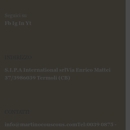
INDIRIZZO
S.I.P.A International srl
Via Enrico Mattei
37/39
86039 Termoli (CB)
CONTATTI
info@martinocouscous.com
Tel:0039 0875 -
752163
Fax:0039 0874 1860120