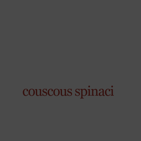
couscous spinaci
X
Pausa estiva Martino
Tutti gli ordini effettuati da
venerdì 7 agosto
a
domenica 23 agosto
saranno evasi a
partire da
lunedì 24 agosto
.