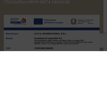
© 1904 -2026 S.I.P.A. International S.r.l. All
rights reserved |
Ragione Sociale: SIPA INTERNATIONAL SRL