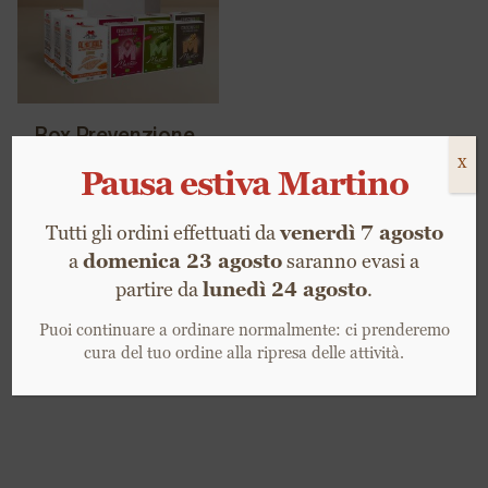
Box completa a
27€ | Spedizione
inclusa