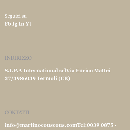
S.I.P.A International srl
Via Enrico Mattei
37/39
86039 Termoli (CB)
CONTATTI
info@martinocouscous.com
Tel:0039 0875 -
752163
Fax:0039 0874 1860120