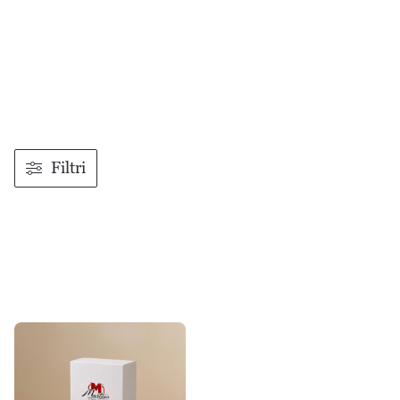
Box Dieta
Box completa a 27€
| Spedizione