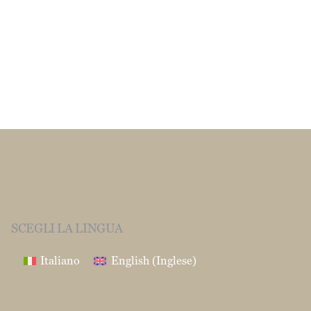
SCEGLI LA LINGUA
Italiano
English
(
Inglese
)
Seguici su
Fb
Ig
In
Yt
INDIRIZZO