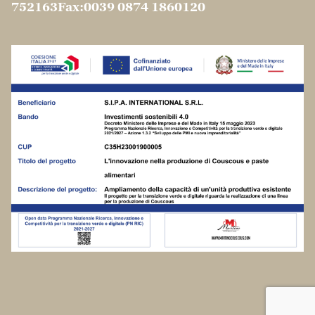
© 1904 -2026 S.I.P.A. International S.r.l. All
rights reserved |
Ragione Sociale: SIPA INTERNATIONAL SRL
Sede legale: Via Ferrari, 72 - 86100 Campobasso
(CB) - Italy