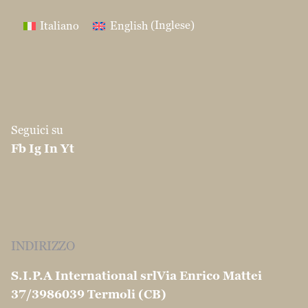
Italiano
English
(
Inglese
)
Seguici su
Fb
Ig
In
Yt
INDIRIZZO
S.I.P.A International srl
Via Enrico Mattei
37/39
86039 Termoli (CB)