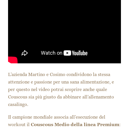
L’azienda Martino e Cosimo condividono la stessa
attenzione e passione per una sana alimentazione, e
per questo nel video potrai scoprire anche quale
Couscous sia più giusto da abbinare all’allenamento
casalingo.
Il campione mondiale associa all’esecuzione del
workout il
Couscous Medio della linea Premium
: