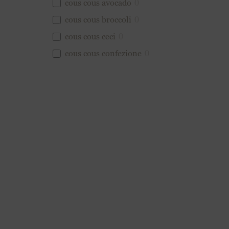
cous cous avocado
0
cous cous broccoli
0
cous cous ceci
0
cous cous confezione
0
cous cous con ceci
0
cous cous farina di ceci
0
cous cous lenticchie rosse
0
cous cous lenticchie
0
cous cous legumi
0
cous cous mais
0
cous cous naturale
0
cous cous italiano
0
couscous di piselli
0
couscous biologico
0