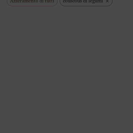
×
Azzeramento di tutti
couscous di legumi
Pausa estiva Martino
ettuati da
venerdì 7 agosto
a
domenica 23 agosto
sara
da
lunedì 24 agosto
.
 ordinare normalmente: ci prenderemo cura del tuo ordine alla ripre