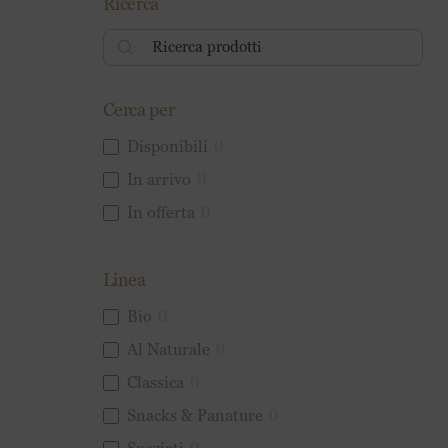
Ricerca
Cerca per
Disponibili
0
In arrivo
0
In offerta
0
Tutti gli ordini eff
Linea
Bio
0
Puoi continuare a
Al Naturale
0
Classica
0
Snacks & Panature
0