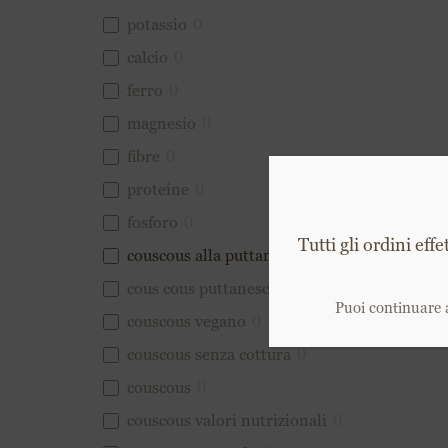
potassio
0
calcio
0
ferro
0
magnesio
0
fibre
0
proteine
0
fosforo
0
couscous alla puttanesca
1
cous cous puttanesca
0
couscous vegano
0
couscous senza cottura
0
couscous
0
couscous valori nutrizionali
0