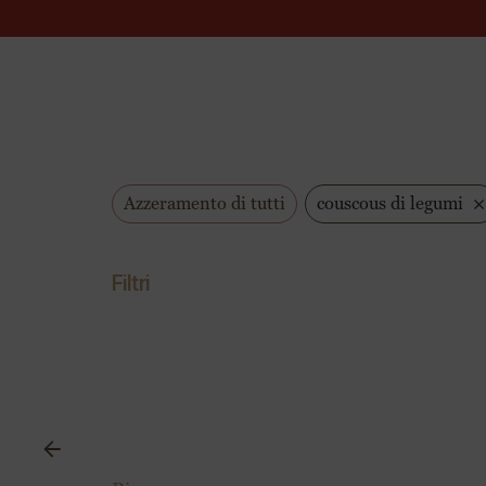
×
Azzeramento di tutti
couscous di legumi
Filtri