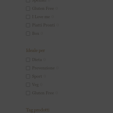
Speziati
0
Gluten Free
0
I Love me
0
Piatti Pronti
0
Box
0
Ideale per
Dieta
0
Prevenzione
0
Sport
0
Veg
0
Gluten Free
0
Tag prodotti