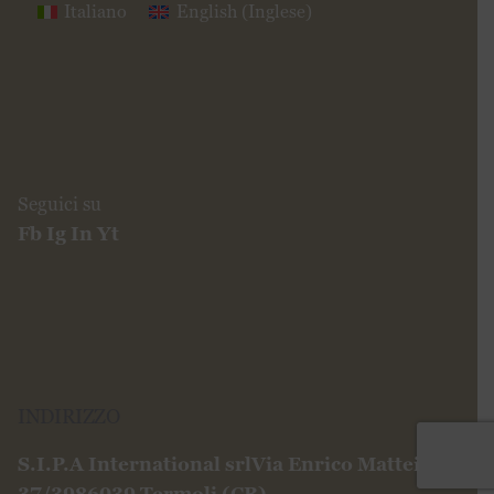
Italiano
English
(
Inglese
)
Seguici su
Fb
Ig
In
Yt
INDIRIZZO
S.I.P.A International srl
Via Enrico Mattei