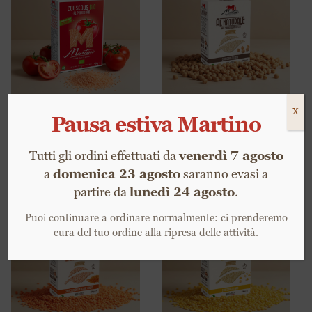
Couscous
Couscous al
Pomodoro Bio
naturale ceci
3,50
€
4,00
€