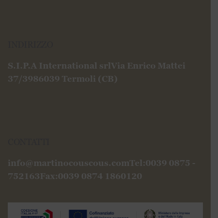
INDIRIZZO
S.I.P.A International srl
Via Enrico Mattei
37/39
86039 Termoli (CB)
CONTATTI
info@martinocouscous.com
Tel:0039 0875 -
752163
Fax:0039 0874 1860120