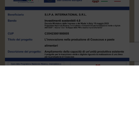
© 1904 -2026 S.I.P.A. International S.r.l. All