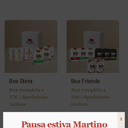
Box Dieta
Box Friends
Box completa a
Box completa a
27€ | Spedizione
33€ | Spedizione
inclusa
inclusa