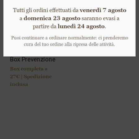
Box Prevenzione
Box completa a
27€ | Spedizione
inclusa